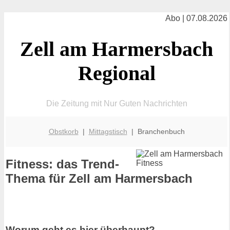
Abo | 07.08.2026
Zell am Harmersbach
Regional
Die Zeitung mit Nur Guten Nachrichten
Obstkorb
|
Mittagstisch
| Branchenbuch
Fitness: das Trend-
Thema für Zell am Harmersbach
Worum geht es hier überhaupt?